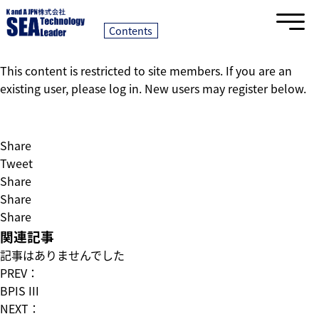
VINMD Ⅲ(30402B2080)
2022/05/31｜
Contents
This content is restricted to site members. If you are an
existing user, please log in. New users may register below.
Share
Tweet
Share
Share
Share
関連記事
記事はありませんでした
PREV：
BPIS III
NEXT：