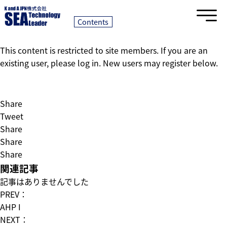
ENDSS II
2022/05/31｜
Contents
This content is restricted to site members. If you are an
existing user, please log in. New users may register below.
Share
Tweet
Share
Share
Share
関連記事
記事はありませんでした
PREV：
AHP I
NEXT：