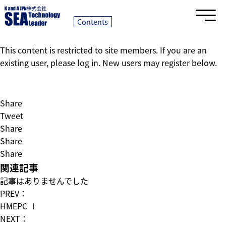
AHP II
2023/04/25｜
Contents
This content is restricted to site members. If you are an
existing user, please log in. New users may register below.
Share
Tweet
Share
Share
Share
関連記事
記事はありませんでした
PREV：
HMEPC Ⅰ
NEXT：